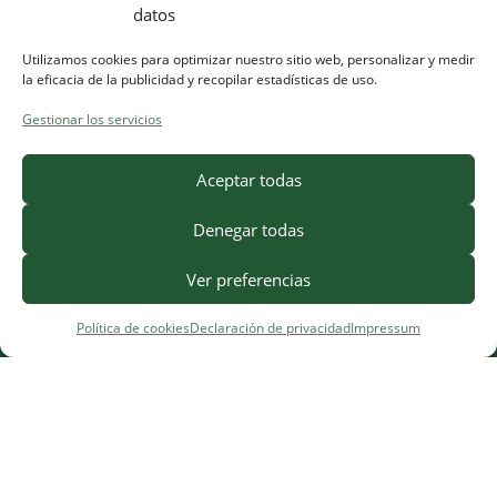
datos
Utilizamos cookies para optimizar nuestro sitio web, personalizar y medir
la eficacia de la publicidad y recopilar estadísticas de uso.
Gestionar los servicios
Aceptar todas
Denegar todas
Ver preferencias
Política de cookies
Declaración de privacidad
Impressum
¿Necesitas ayuda?
Contacto
·
FAQ
·
Precios