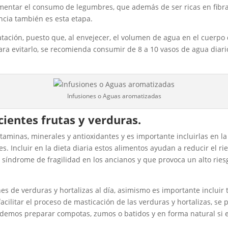
aumentar el consumo de legumbres, que además de ser ricas en fib
ncia también es esta etapa.
atación, puesto que, al envejecer, el volumen de agua en el cuerp
ara evitarlo, se recomienda consumir de 8 a 10 vasos de agua diar
Infusiones o Aguas aromatizadas
ientes frutas y verduras.
 vitaminas, minerales y antioxidantes y es importante incluirlas en
es. Incluir en la dieta diaria estos alimentos ayudan a reducir el
síndrome de fragilidad en los ancianos y que provoca un alto riesg
 de verduras y hortalizas al día, asimismo es importante incluir 
cilitar el proceso de masticación de las verduras y hortalizas, s
podemos preparar compotas, zumos o batidos y en forma natural si