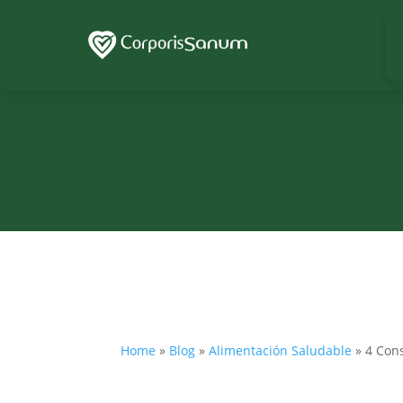
Home
»
Blog
»
Alimentación Saludable
»
4 Cons