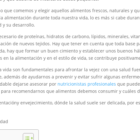
 que comemos y elegir aquellos alimentos frescos, naturales y que
alimentación durante toda nuestra vida, lo es más si cabe durante
d y su desarrollo.
esario de proteínas, hidratos de carbono, lípidos, minerales, vita
rmación de nuevos tejidos. Hay que tener en cuenta que toda base pa
ida, hay que formar un buen cimiento y establecer unos buenos háb
 en la alimentación y en el estilo de vida, se contribuye positivam
a vida son fundamentales para afrontar la vejez con una salud fu
le, además de ayudarnos a prevenir y evitar sufrir algunas enferm
ndable dejarse asesorar por
nutricionistas profesionales
que pueden
ia para recomendarnos que alimentos debemos consumir y cuáles d
entacióny envejecimiento, dónde la salud suele ser delicada, por 