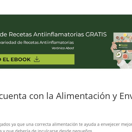
 cuenta con la Alimentación y En
igados ya que una correcta alimentación te ayuda a envejecer mejo
a y que debería de inculcarse desde pequeños.