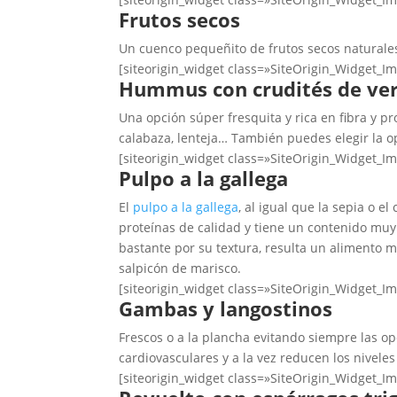
Frutos secos
Un cuenco pequeñito de frutos secos naturales 
[siteorigin_widget class=»SiteOrigin_Widget_I
Hummus con crudités de ve
Una opción súper fresquita y rica en fibra y 
calabaza, lenteja… También puedes elegir la o
[siteorigin_widget class=»SiteOrigin_Widget_I
Pulpo a la gallega
El
pulpo a la gallega
, al igual que la sepia o e
proteínas de calidad y tiene un contenido muy
bastante por su textura, resulta un alimento m
salpicón de marisco.
[siteorigin_widget class=»SiteOrigin_Widget_I
Gambas y langostinos
Frescos o a la plancha evitando siempre las 
cardiovasculares y a la vez reducen los nivele
[siteorigin_widget class=»SiteOrigin_Widget_I