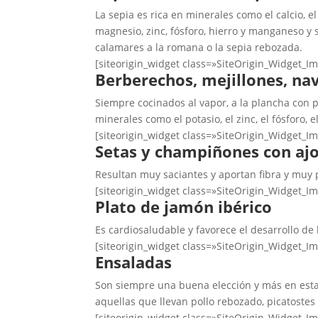
La sepia es rica en minerales como el calcio, e
magnesio, zinc, fósforo, hierro y manganeso y
calamares a la romana o la sepia rebozada.
[siteorigin_widget class=»SiteOrigin_Widget_I
Berberechos, mejillones, nav
Siempre cocinados al vapor, a la plancha con pi
minerales como el potasio, el zinc, el fósforo, e
[siteorigin_widget class=»SiteOrigin_Widget_I
Setas y champiñones con ajo 
Resultan muy saciantes y aportan fibra y muy p
[siteorigin_widget class=»SiteOrigin_Widget_I
Plato de jamón ibérico
Es cardiosaludable y favorece el desarrollo de
[siteorigin_widget class=»SiteOrigin_Widget_I
Ensaladas
Son siempre una buena elección y más en esta é
aquellas que llevan pollo rebozado, picatoste
[siteorigin_widget class=»SiteOrigin_Widget_I