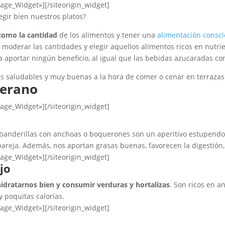
mage_Widget»]
[/siteorigin_widget]
gir bien nuestros platos?
como la cantidad
de los alimentos y tener una
alimentación consc
oderar las cantidades y elegir aquellos alimentos ricos en nutrien
 a aportar ningún beneficio, al igual que las bebidas azucaradas con 
 saludables y muy buenas a la hora de comer o cenar en terrazas 
verano
mage_Widget»]
[/siteorigin_widget]
 o banderillas con anchoas o boquerones son un aperitivo estupend
 pareja. Además, nos aportan grasas buenas, favorecen la digestión,
mage_Widget»]
[/siteorigin_widget]
jo
hidratarnos bien y consumir verduras y hortalizas
. Son ricos en a
 poquitas calorías.
mage_Widget»]
[/siteorigin_widget]