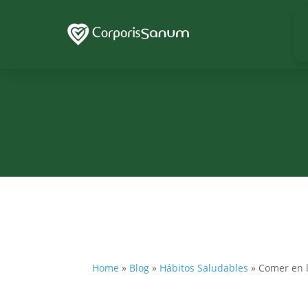
Home
»
Blog
»
Hábitos Saludables
»
Comer en l