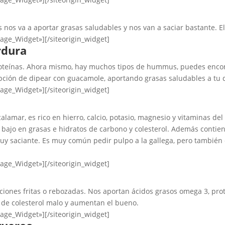
nos va a aportar grasas saludables y nos van a saciar bastante. Elí
mage_Widget»]
[/siteorigin_widget]
rdura
proteínas. Ahora mismo, hay muchos tipos de hummus, puedes encon
pción de dipear con guacamole, aportando grasas saludables a tu d
mage_Widget»]
[/siteorigin_widget]
l calamar, es rico en hierro, calcio, potasio, magnesio y vitaminas de
 bajo en grasas e hidratos de carbono y colesterol. Además contien
uy saciante. Es muy común pedir pulpo a la gallega, pero también e
mage_Widget»]
[/siteorigin_widget]
opciones fritas o rebozadas. Nos aportan ácidos grasos omega 3, p
s de colesterol malo y aumentan el bueno.
mage_Widget»]
[/siteorigin_widget]