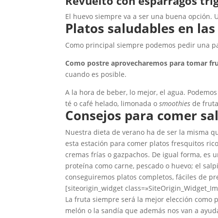
Revuelto con espárragos tri
El huevo siempre va a ser una buena opción.
Platos saludables en las
Como principal siempre podemos pedir una par
Como postre aprovecharemos para tomar frut
cuando es posible.
A la hora de beber, lo mejor, el agua. Podemo
té o café helado, limonada o
smoothies
de fruta
Consejos para comer sa
Nuestra dieta de verano ha de ser la misma qu
esta estación para comer platos fresquitos ric
cremas frías o gazpachos. De igual forma, es 
proteína como carne, pescado o huevo; el salp
conseguiremos platos completos, fáciles de pr
[siteorigin_widget class=»SiteOrigin_Widget_I
La fruta siempre será la mejor elección como
melón o la sandía que además nos van a ayud