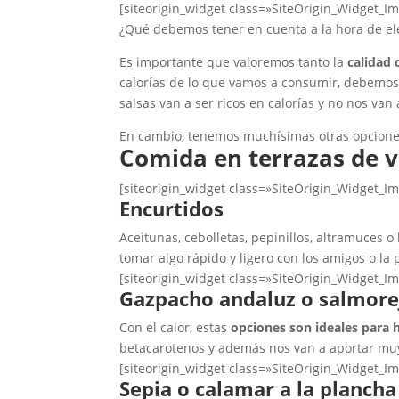
[siteorigin_widget class=»SiteOrigin_Widget_I
¿Qué debemos tener en cuenta a la hora de ele
Es importante que valoremos tanto la
calidad 
calorías de lo que vamos a consumir, debemos m
salsas van a ser ricos en calorías y no nos van
En cambio, tenemos muchísimas otras opciones
Comida en terrazas de 
[siteorigin_widget class=»SiteOrigin_Widget_I
Encurtidos
Aceitunas, cebolletas, pepinillos, altramuces
tomar algo rápido y ligero con los amigos o la
[siteorigin_widget class=»SiteOrigin_Widget_I
Gazpacho andaluz o salmore
Con el calor, estas
opciones son ideales para 
betacarotenos y además nos van a aportar muy
[siteorigin_widget class=»SiteOrigin_Widget_I
Sepia o calamar a la plancha