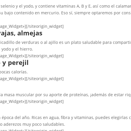
l selenio y el yodo, y contiene vitaminas A, B y E, así como el calam
 su bajo contenido en mercurio. Eso sí, siempre optaremos por cons
mage_Widget»]
[/siteorigin_widget]
ajas, almejas
cadillo de verduras o al ajillo es un plato saludable para comparti
l yodo y el hierro.
mage_Widget»]
[/siteorigin_widget]
y perejil
ocas calorías.
mage_Widget»]
[/siteorigin_widget]
 la masa muscular por su aporte de proteínas, ¡además de estar ri
mage_Widget»]
[/siteorigin_widget]
poca del año. Ricas en agua, fibra y vitaminas, puedes elegirlas co
s o aderezos muy poco saludables.
mage_Widget»]
[/siteorigin_widget]