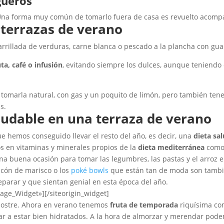
gueros
 Una forma muy común de tomarlo fuera de casa es revuelto acomp
 terrazas de verano
rillada de verduras, carne blanca o pescado a la plancha con gua
a, café o infusión
, evitando siempre los dulces, aunque teniendo
s tomarla natural, con gas y un poquito de limón, pero también te
s.
ludable en una terraza de verano
e hemos conseguido llevar el resto del año, es decir, una
dieta sa
os en vitaminas y minerales propios de la
dieta mediterráne
a
como 
una buena ocasión para tomar las legumbres, las pastas y el arroz 
icón de marisco o los
poké bowls
que están tan de moda son tambi
eparar y que sientan genial en esta época del año.
mage_Widget»]
[/siteorigin_widget]
 postre. Ahora en verano tenemos
fruta de temporada
riquísima com
ar a estar bien hidratados. A la hora de almorzar y merendar po