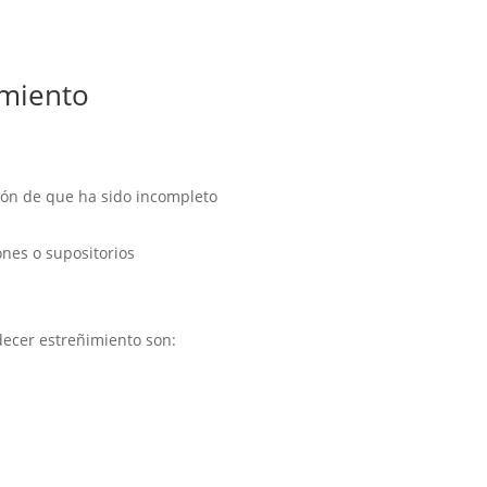
imiento
ión de que ha sido incompleto
nes o supositorios
cer estreñimiento son: