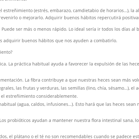
 estreñimiento (estrés, embarazo, camdietabio de horarios…), la 
venirlo o mejorarlo. Adquirir buenos hábitos repercutirá positiva
. Puede ser más o menos rápido. Lo ideal sería ir todos los días al 
r es adquirir buenos hábitos que nos ayuden a combatirlo.
iento?
sica. La práctica habitual ayuda a favorecer la expulsión de las he
mentación. La fibra contribuye a que nuestras heces sean más volu
egrales, las frutas y verduras, las semillas (lino, chía, sésamo…), el
el estreñimiento considerablemente.
habitual (agua, caldos, infusiones…). Esto hará que las heces sean 
Los probióticos ayudan a mantener nuestra flora intestinal sana, lo 
nados, el plátano o el té no son recomendables cuando se padece es