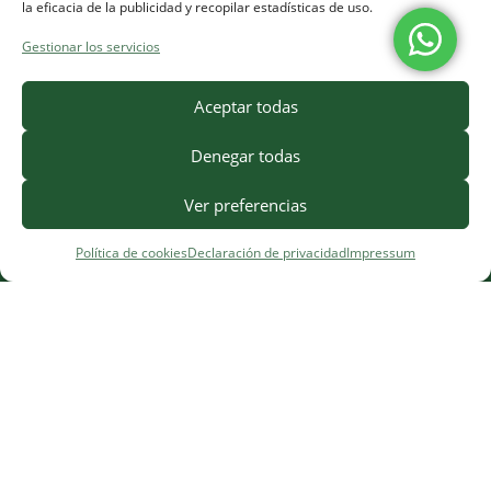
la eficacia de la publicidad y recopilar estadísticas de uso.
Gestionar los servicios
Aceptar todas
Denegar todas
Ver preferencias
Política de cookies
Declaración de privacidad
Impressum
¿Necesitas ayuda?
Contacto
·
FAQ
·
Precios
© 2025, CorporisSanum ·
Aviso Legal
·
Términos y
Condiciones
·
Política de Privacidad
·
Cookies
·