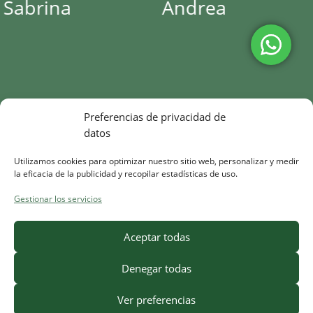
ina
Andrea
Ama
Preferencias de privacidad de
datos
Utilizamos cookies para optimizar nuestro sitio web, personalizar y medir
la eficacia de la publicidad y recopilar estadísticas de uso.
Gestionar los servicios
Aceptar todas
Denegar todas
Ver preferencias