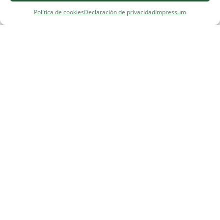
Política de cookies
Declaración de privacidad
Impressum
¿Necesitas ayuda?
Contacto
·
FAQ
·
Precios
© 2025, CorporisSanum ·
Aviso Legal
·
Términos y