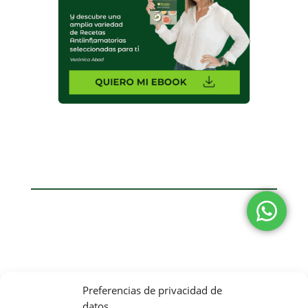
Preferencias de privacidad de
Sabrina
Andrea
datos