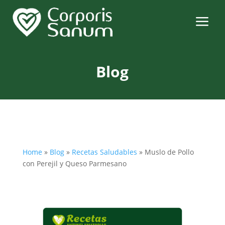
a
Blog
Home
»
Blog
»
Recetas Saludables
»
Muslo de Pollo
con Perejil y Queso Parmesano