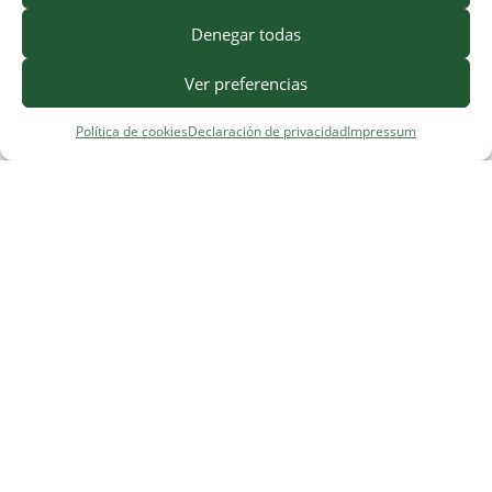
Denegar todas
Ver preferencias
Política de cookies
Declaración de privacidad
Impressum
¿Necesitas ayuda?
Contacto
·
FAQ
·
Precios