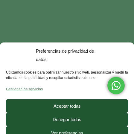
Preferencias de privacidad de
datos
Utilizamos cookies para optimizar nuestro sitio web, personalizar y medir la
eficacia de la publicidad y recopilar estadísticas de uso.
Gestionar los servicios
¿Necesitas ayuda?
Aceptar todas
Contacto
·
FAQ
·
Precios
Denegar todas
© 2025, CorporisSanum ·
Aviso Legal
·
Ver preferencias
Términos y Condiciones
·
Política de