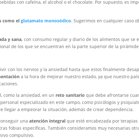
ebidas con cafeína, el alcohol o el chocolate. Por supuesto, es im
os como el
glutamato monosódico
. Sugerimos en cualquier caso o
ada y sana,
con consumo regular y diario de los alimentos que se 
sional de los que se encuentran en la parte superior de la pirámide
vir con los nervios y la ansiedad hasta que estos finalmente desa
imentación
a la hora de mejorar nuestro estado, ya que nuestro país
caciones.
l, como la ansiedad, en un
reto sanitario
que debe afrontarse cuan
 personal especializado en este campo, como psicólogos y psiquiatras
e llegar a empeorar la situación, además de crear dependencia.
 conseguir una
atención integral
que esté encabezada por terapias c
 otras fobias específicas. También consideramos muy necesarias otra
sivo compulsivo.