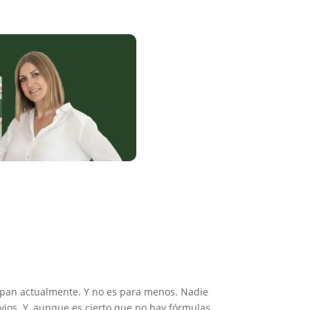
upan actualmente. Y no es para menos. Nadie
vios. Y, aunque es cierto que no hay fórmulas