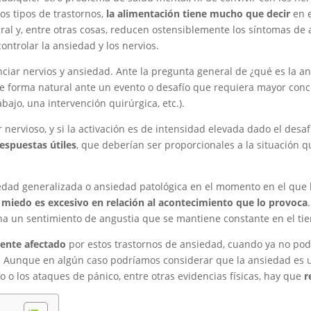
tos tipos de trastornos,
la alimentación tiene mucho que decir
en 
al y, entre otras cosas, reducen ostensiblemente los síntomas de
ntrolar la ansiedad y los nervios.
enciar nervios y ansiedad. Ante la pregunta general de ¿qué es la a
 forma natural ante un evento o desafío que requiera mayor conc
ajo, una intervención quirúrgica, etc.).
r nervioso, y si la activación es de intensidad elevada dado el des
respuestas útiles
, que deberían ser proporcionales a la situación 
edad generalizada o ansiedad patológica en el momento en el que
miedo es excesivo en relación al acontecimiento que lo provoca
a un sentimiento de angustia que se mantiene constante en el tiemp
mente afectado
por estos trastornos de ansiedad, cuando ya no pod
. Aunque en algún caso podríamos considerar que la ansiedad es u
co o los ataques de pánico, entre otras evidencias físicas, hay que
r