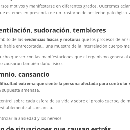
rsos motivos y manifestarse en diferentes grados. Queremos aclar
a que estemos en presencia de un trastorno de ansiedad patológico.
entilación, sudoración, temblores
ámbito de las
evidencias físicas y motoras
que los procesos de ans
, habla entrecortada… una muestra de la interrelación cuerpo-me
cho que ver con las manifestaciones que el organismo genera al e
zo causarán también daño físico.
omnio, cansancio
dificultad extrema que siente la persona afectada para controla
a supuesta amenaza.
control sobre cada esfera de su vida y sobre el propio cuerpo, d
evitablemente al cansancio.
ón de situaciones que causan estrés