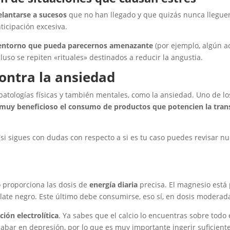
lantarse a sucesos
que no han llegado y que quizás nunca lleguen
icipación excesiva.
 entorno que pueda parecernos amenazante
(por ejemplo, algún ac
luso se repiten «rituales» destinados a reducir la angustia.
ontra la ansiedad
atologías físicas y también mentales, como la ansiedad. Uno de l
 muy beneficioso el consumo de productos que potencien la tran
i sigues con dudas con respecto a si es tu caso puedes revisar nue
o proporciona las dosis de
energía diaria
precisa. El magnesio está
late negro. Este último debe consumirse, eso sí, en dosis moderad
ión electrolítica
. Ya sabes que el calcio lo encuentras sobre todo 
abar en depresión, por lo que es muy importante ingerir suficiente